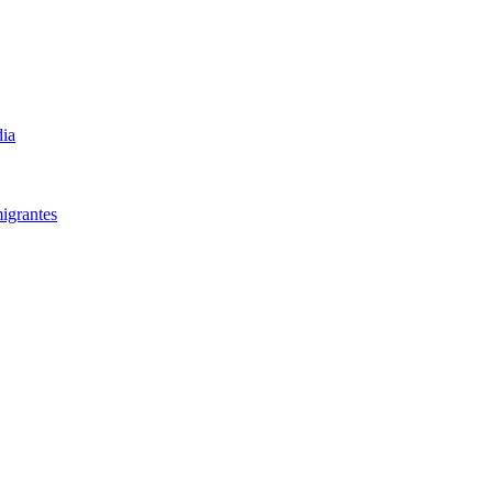
dia
igrantes​