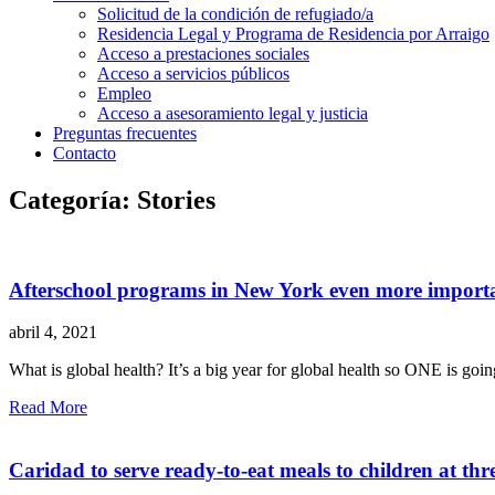
Solicitud de la condición de refugiado/a
Residencia Legal y Programa de Residencia por Arraigo
Acceso a prestaciones sociales
Acceso a servicios públicos
Empleo
Acceso a asesoramiento legal y justicia
Preguntas frecuentes
Contacto
Categoría: Stories
Afterschool programs in New York even more importa
abril 4, 2021
What is global health? It’s a big year for global health so ONE is going
Read More
Caridad to serve ready-to-eat meals to children at thr