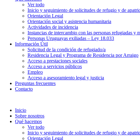
Ver todo
Inicio y seguimiento de solicitudes de refugio y de apatri
Orientación Legal
Orientación social y asistencia humanitaria
Actividades de incidencia
Instancias de intercambio con las personas refugiadas y m
Personas Uruguayas exiliadas – Ley 18.033
Información Útil
Solicitud de la condición de refugiado/a
Residencia Legal y Programa de Residencia por Arraigo
Acceso a prestaciones sociales
Acceso a servicios públicos
Empleo
Acceso a asesoramiento legal y justicia
Preguntas frecuentes
Contacto
Inicio
Sobre nosotros
Qué hacemos
Ver todo
Inicio y seguimiento de solicitudes de refugio y de apatri
Orientación Legal