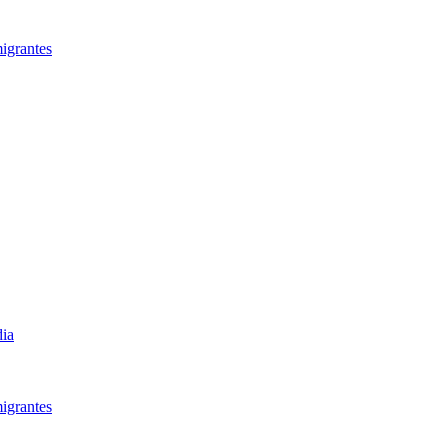
igrantes​
dia
igrantes​