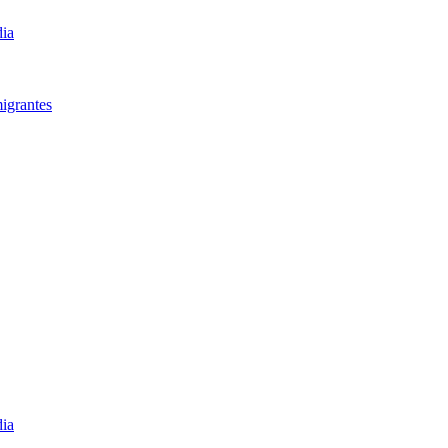
dia
igrantes​
dia