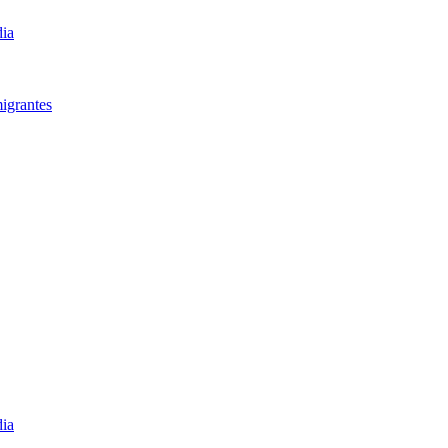
dia
igrantes​
dia