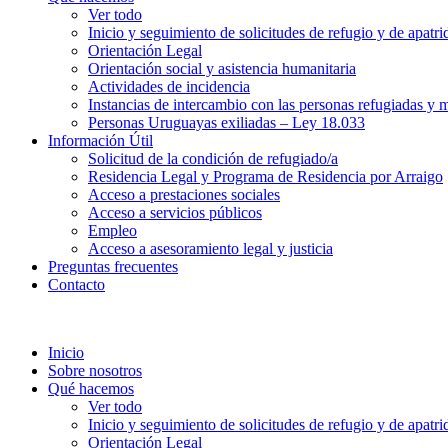
Ver todo
Inicio y seguimiento de solicitudes de refugio y de apatri
Orientación Legal
Orientación social y asistencia humanitaria
Actividades de incidencia
Instancias de intercambio con las personas refugiadas y m
Personas Uruguayas exiliadas – Ley 18.033
Información Útil
Solicitud de la condición de refugiado/a
Residencia Legal y Programa de Residencia por Arraigo
Acceso a prestaciones sociales
Acceso a servicios públicos
Empleo
Acceso a asesoramiento legal y justicia
Preguntas frecuentes
Contacto
Inicio
Sobre nosotros
Qué hacemos
Ver todo
Inicio y seguimiento de solicitudes de refugio y de apatri
Orientación Legal