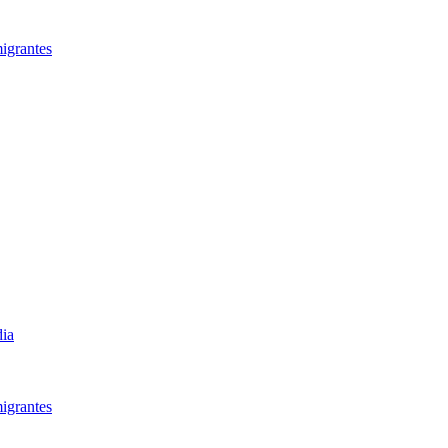
igrantes​
dia
igrantes​