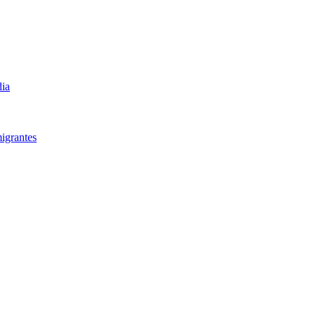
dia
igrantes​