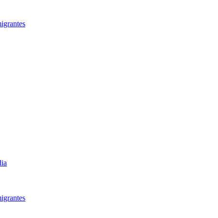
igrantes​
dia
igrantes​