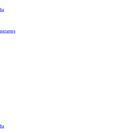
dia
igrantes​
dia