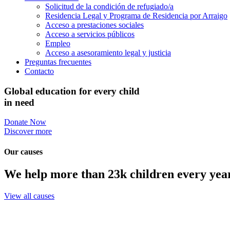
Solicitud de la condición de refugiado/a
Residencia Legal y Programa de Residencia por Arraigo
Acceso a prestaciones sociales
Acceso a servicios públicos
Empleo
Acceso a asesoramiento legal y justicia
Preguntas frecuentes
Contacto
Global education for every child
in need
Donate Now
Discover more
Our causes
We help more than 23k children every yea
View all causes