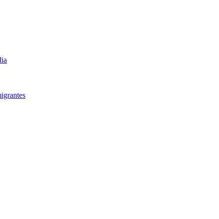
dia
igrantes​