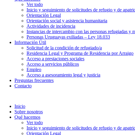
Ver todo
Inicio y seguimiento de solicitudes de refugio y de apatri
Orientación Legal
Orientación social y asistencia humanitaria
Actividades de incidencia
Instancias de intercambio con las personas refugiadas y m
Personas Uruguayas exiliadas – Ley 18.033
Información Útil
Solicitud de la condición de refugiado/a
Residencia Legal y Programa de Residencia por Arraigo
Acceso a prestaciones sociales
Acceso a servicios públicos
Empleo
Acceso a asesoramiento legal y justicia
Preguntas frecuentes
Contacto
Inicio
Sobre nosotros
Qué hacemos
Ver todo
Inicio y seguimiento de solicitudes de refugio y de apatri
Orientación Legal