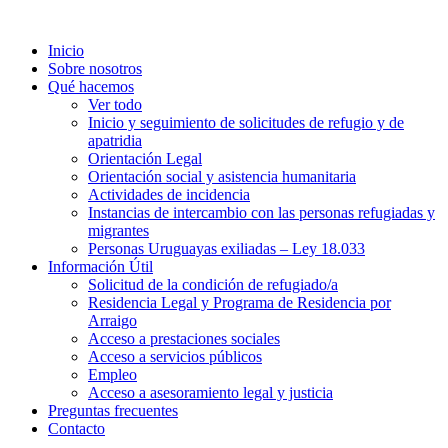
Inicio
Sobre nosotros
Qué hacemos
Ver todo
Inicio y seguimiento de solicitudes de refugio y de
apatridia
Orientación Legal
Orientación social y asistencia humanitaria
Actividades de incidencia
Instancias de intercambio con las personas refugiadas y
migrantes​
Personas Uruguayas exiliadas – Ley 18.033
Información Útil
Solicitud de la condición de refugiado/a
Residencia Legal y Programa de Residencia por
Arraigo
Acceso a prestaciones sociales
Acceso a servicios públicos
Empleo
Acceso a asesoramiento legal y justicia
Preguntas frecuentes
Contacto