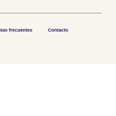
tas frecuentes
Contacto
© 2026
Servicio Ecuménico para la Dignidad Humana.