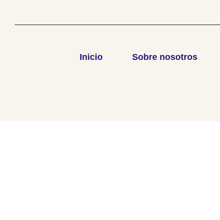
Inicio
Sobre nosotros
Desarrollado por
Connective
.