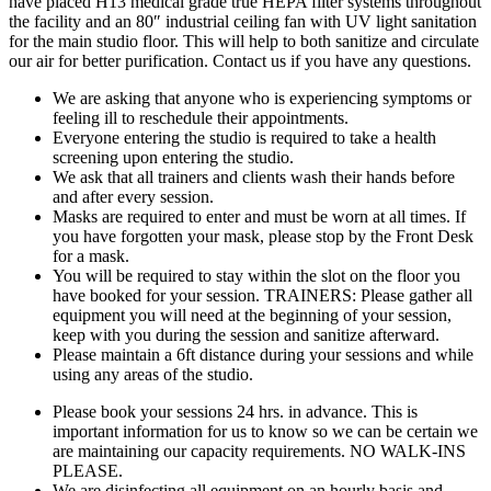
have placed H13 medical grade true HEPA filter systems throughout
the facility and an 80″ industrial ceiling fan with UV light sanitation
for the main studio floor. This will help to both sanitize and circulate
our air for better purification. Contact us if you have any questions.
We are asking that anyone who is experiencing symptoms or
feeling ill to reschedule their appointments.
Everyone entering the studio is required to take a health
screening upon entering the studio.
We ask that all trainers and clients wash their hands before
and after every session.
Masks are required to enter and must be worn at all times. If
you have forgotten your mask, please stop by the Front Desk
for a mask.
You will be required to stay within the slot on the floor you
have booked for your session. TRAINERS: Please gather all
equipment you will need at the beginning of your session,
keep with you during the session and sanitize afterward.
Please maintain a 6ft distance during your sessions and while
using any areas of the studio.
Please book your sessions 24 hrs. in advance. This is
important information for us to know so we can be certain we
are maintaining our capacity requirements. NO WALK-INS
PLEASE.
We are disinfecting all equipment on an hourly basis and