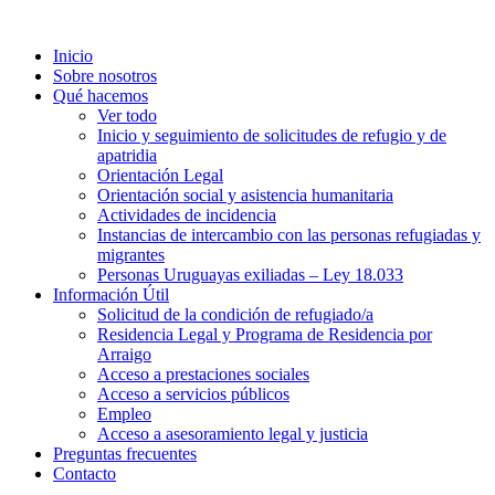
Inicio
Sobre nosotros
Qué hacemos
Ver todo
Inicio y seguimiento de solicitudes de refugio y de
apatridia
Orientación Legal
Orientación social y asistencia humanitaria
Actividades de incidencia
Instancias de intercambio con las personas refugiadas y
migrantes​
Personas Uruguayas exiliadas – Ley 18.033
Información Útil
Solicitud de la condición de refugiado/a
Residencia Legal y Programa de Residencia por
Arraigo
Acceso a prestaciones sociales
Acceso a servicios públicos
Empleo
Acceso a asesoramiento legal y justicia
Preguntas frecuentes
Contacto