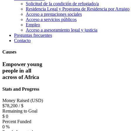
Solicitud de la condición de refugiado/a
Residencia Legal y Programa de Residencia por Arraigo
Acceso a prestaciones sociales
Acceso a servicios públicos
Empleo
Acceso a asesoramiento legal y justicia
Preguntas frecuentes
Contacto
Causes
Empower young
people in all
across of Africa
Stats and Progress
Money Raised (USD)
$78,200 / $
Remaining to Goal
$
0
Percent Funded
0
%