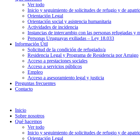
Ver todo
Inicio y seguimiento de solicitudes de refugio y de apatri
Orientación Legal
Orientación social y asistencia humanitaria
Actividades de incidencia
Instancias de intercambio con las personas refugiadas y m
Personas Uruguayas exiliadas – Ley 18.033
Información Útil
Solicitud de la condición de refugiado/a
Residencia Legal y Programa de Residencia por Arraigo
Acceso a prestaciones sociales
Acceso a servicios públicos
Empleo
Acceso a asesoramiento legal y justicia
Preguntas frecuentes
Contacto
Inicio
Sobre nosotros
Qué hacemos
Ver todo
Inicio y seguimiento de solicitudes de refugio y de apatri
Orientación Legal