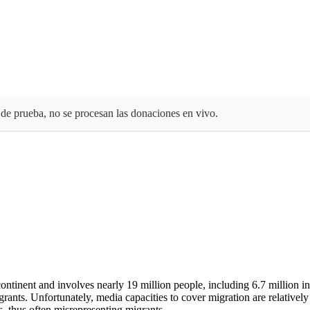
de prueba, no se procesan las donaciones en vivo.
continent and involves nearly 19 million people, including 6.7 million 
ants. Unfortunately, media capacities to cover migration are relatively
s, thus often misrepresenting migrants.