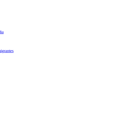
dia
igrantes​