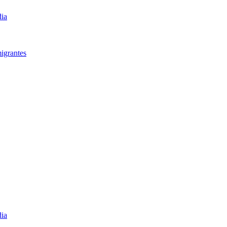
dia
igrantes​
dia