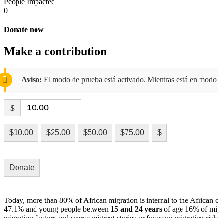
People Impacted
0
Donate now
Make a contribution
Aviso:
El modo de prueba está activado. Mientras está en modo 
$
$10.00
$25.00
$50.00
$75.00
$
Donate
Today, more than 80% of African migration is internal to the African 
47.1% and young people between
15 and 24 years
of age 16% of migr
migration factors and scarce migrant stories or focus on migration risk