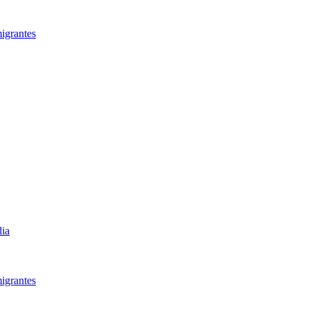
igrantes​
dia
igrantes​